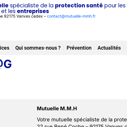
lle
spécialiste de la
protection santé
pour les
et les
entreprises
he 92175 Vanves cedex –
contact@mutuelle-mmh.fr
ices
Qui sommes-nous ?
Prévention
Actualités
@G
Mutuelle M.M.H
Votre mutuelle spécialiste de la prote
22 rue René Coche – 92175 Vanves 