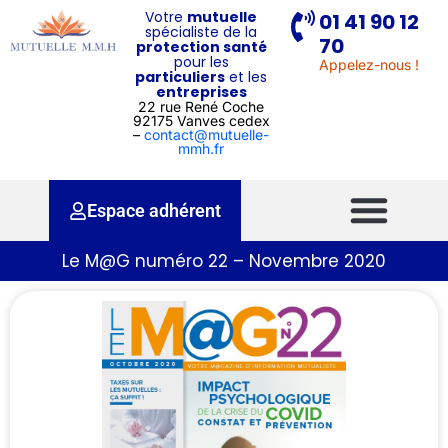
Votre
mutuelle
01 41 90 12
spécialiste de la
70
protection santé
pour les
Appelez-nous !
particuliers
et les
entreprises
22 rue René Coche
92175 Vanves cedex
–
contact@mutuelle-
mmh.fr
Espace adhérent
Le M@G numéro 22 – Novembre 2020
Pourquoi une mutuelle ?
Pour qui ?
Nos services
Qui sommes-nous ?
Contactez-nous