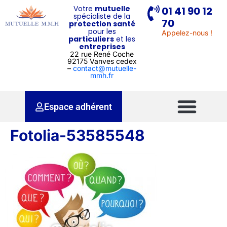
Votre
mutuelle
01 41 90 12
spécialiste de la
70
protection santé
pour les
Appelez-nous !
particuliers
et les
entreprises
22 rue René Coche
92175 Vanves cedex
–
contact@mutuelle-
mmh.fr
Espace adhérent
Fotolia-53585548
Pourquoi une mutuelle ?
Pour qui ?
Nos services
Qui sommes-nous ?
Contactez-nous