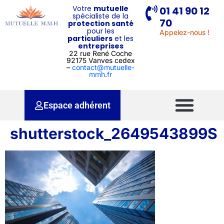
Votre
mutuelle
01 41 90 12
spécialiste de la
70
protection santé
pour les
Appelez-nous !
particuliers
et les
entreprises
22 rue René Coche
92175 Vanves cedex
–
contact@mutuelle-
mmh.fr
Espace adhérent
shutterstock_2649543899S
Pourquoi une mutuelle ?
Pour qui ?
Nos services
Qui sommes-nous ?
Contactez-nous